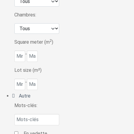
Chambres:
2
Square meter (m
)
-
Lot size (m²)
-
Autre
Mots-clés:
En vedette