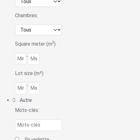
Chambres:
2
Square meter (m
)
-
Lot size (m²)
-
Autre
Mots-clés:
En vedette