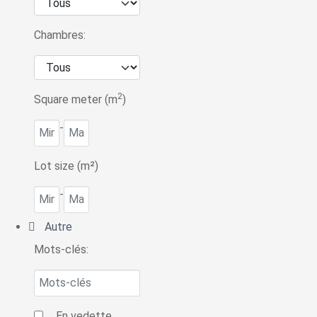
Chambres:
2
Square meter (m
)
-
Lot size (m²)
-
Autre
Mots-clés:
En vedette