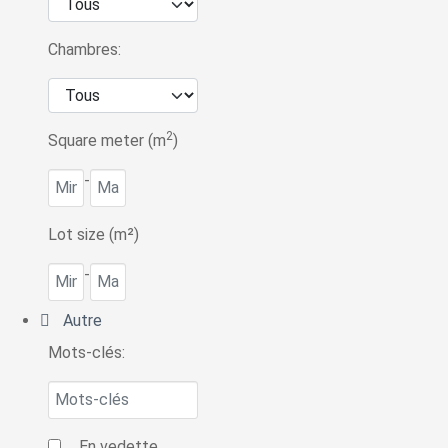
Chambres:
2
Square meter (m
)
-
Lot size (m²)
-
Autre
Mots-clés:
En vedette