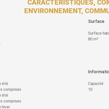
CARACTÉRISTIQUES, CO
ENVIRONNEMENT, COMMU
Surface
Surface hab
80 m²
r
Informati
n été
Capacité
es comprises
10
n été
es comprises
 hiver