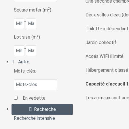
Une seconde chambre a
2
Square meter (m
)
Deux salles d'eau (do
-
Toilette indépendant
Lot size (m²)
Jardin collectif.
-
Accés WIFI illimité.
Autre
Hébergement classé 2
Mots-clés:
Capacité d'accueil
Les animaux sont ac
En vedette
Recherche
Recherche intensive