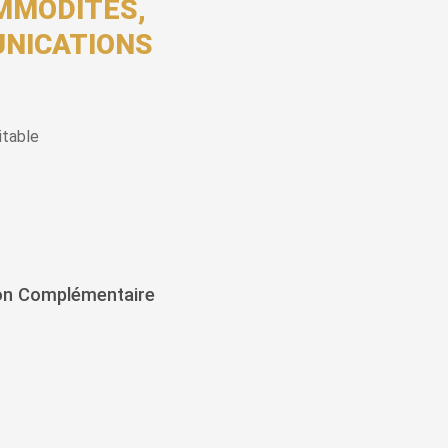
MMODITÉS,
NICATIONS
itable
on Complémentaire