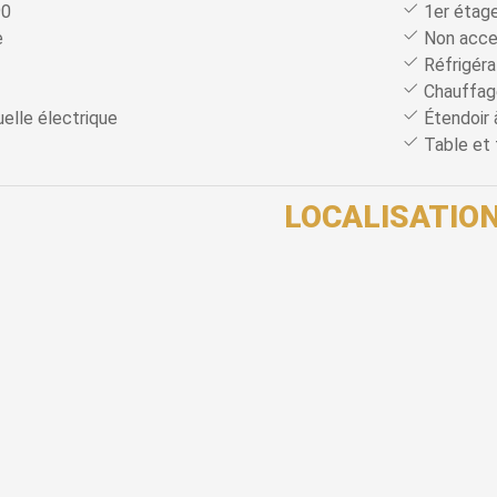
90
1er étag
e
Non acces
Réfrigéra
Chauffage
elle électrique
Étendoir 
Table et 
LOCALISATIO