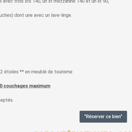
vec trois lits 140, un lit mezzanine 140 et un lit 90,
uches) dont une avec un lave-linge.
.
 étoiles ** en meublé de tourisme
 10 couchages maximum
ceptés.
"Réserver ce bien"